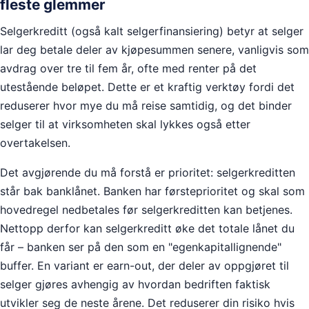
fleste glemmer
Selgerkreditt (også kalt selgerfinansiering) betyr at selger
lar deg betale deler av kjøpesummen senere, vanligvis som
avdrag over tre til fem år, ofte med renter på det
utestående beløpet. Dette er et kraftig verktøy fordi det
reduserer hvor mye du må reise samtidig, og det binder
selger til at virksomheten skal lykkes også etter
overtakelsen.
Det avgjørende du må forstå er prioritet: selgerkreditten
står bak banklånet. Banken har førsteprioritet og skal som
hovedregel nedbetales før selgerkreditten kan betjenes.
Nettopp derfor kan selgerkreditt øke det totale lånet du
får – banken ser på den som en "egenkapitallignende"
buffer. En variant er earn-out, der deler av oppgjøret til
selger gjøres avhengig av hvordan bedriften faktisk
utvikler seg de neste årene. Det reduserer din risiko hvis