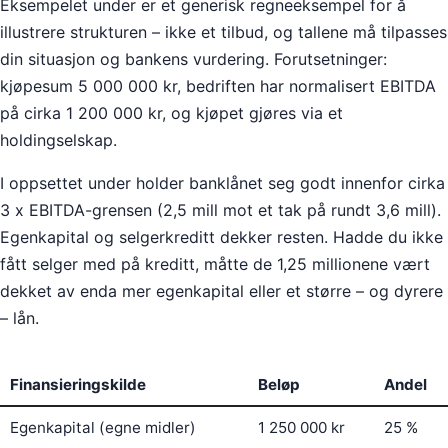
Eksempelet under er et generisk regneeksempel for å
illustrere strukturen – ikke et tilbud, og tallene må tilpasses
din situasjon og bankens vurdering. Forutsetninger:
kjøpesum 5 000 000 kr, bedriften har normalisert EBITDA
på cirka 1 200 000 kr, og kjøpet gjøres via et
holdingselskap.
I oppsettet under holder banklånet seg godt innenfor cirka
3 x EBITDA-grensen (2,5 mill mot et tak på rundt 3,6 mill).
Egenkapital og selgerkreditt dekker resten. Hadde du ikke
fått selger med på kreditt, måtte de 1,25 millionene vært
dekket av enda mer egenkapital eller et større – og dyrere
– lån.
Finansieringskilde
Beløp
Andel
Egenkapital (egne midler)
1 250 000 kr
25 %