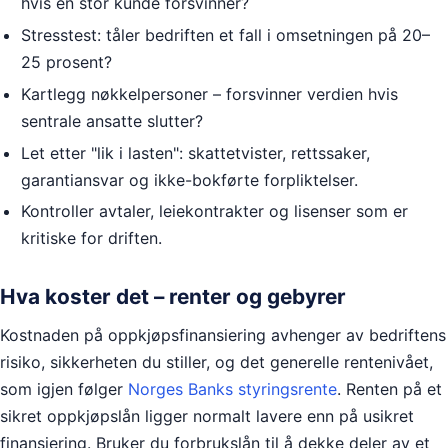
hvis én stor kunde forsvinner?
Stresstest: tåler bedriften et fall i omsetningen på 20–
25 prosent?
Kartlegg nøkkelpersoner – forsvinner verdien hvis
sentrale ansatte slutter?
Let etter "lik i lasten": skattetvister, rettssaker,
garantiansvar og ikke-bokførte forpliktelser.
Kontroller avtaler, leiekontrakter og lisenser som er
kritiske for driften.
Hva koster det – renter og gebyrer
Kostnaden på oppkjøpsfinansiering avhenger av bedriftens
risiko, sikkerheten du stiller, og det generelle rentenivået,
som igjen følger
Norges Banks styringsrente
. Renten på et
sikret oppkjøpslån ligger normalt lavere enn på usikret
finansiering. Bruker du forbrukslån til å dekke deler av et