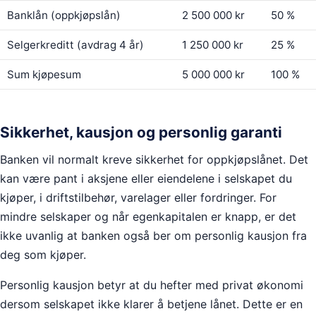
Banklån (oppkjøpslån)
2 500 000 kr
50 %
Selgerkreditt (avdrag 4 år)
1 250 000 kr
25 %
Sum kjøpesum
5 000 000 kr
100 %
Sikkerhet, kausjon og personlig garanti
Banken vil normalt kreve sikkerhet for oppkjøpslånet. Det
kan være pant i aksjene eller eiendelene i selskapet du
kjøper, i driftstilbehør, varelager eller fordringer. For
mindre selskaper og når egenkapitalen er knapp, er det
ikke uvanlig at banken også ber om personlig kausjon fra
deg som kjøper.
Personlig kausjon betyr at du hefter med privat økonomi
dersom selskapet ikke klarer å betjene lånet. Dette er en