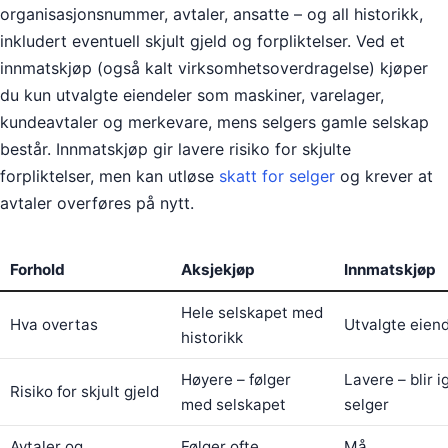
organisasjonsnummer, avtaler, ansatte – og all historikk,
inkludert eventuell skjult gjeld og forpliktelser. Ved et
innmatskjøp (også kalt virksomhetsoverdragelse) kjøper
du kun utvalgte eiendeler som maskiner, varelager,
kundeavtaler og merkevare, mens selgers gamle selskap
består. Innmatskjøp gir lavere risiko for skjulte
forpliktelser, men kan utløse
skatt for selger
og krever at
avtaler overføres på nytt.
Forhold
Aksjekjøp
Innmatskjøp
Hele selskapet med
Hva overtas
Utvalgte eiend
historikk
Høyere – følger
Lavere – blir i
Risiko for skjult gjeld
med selskapet
selger
Avtaler og
Følger ofte
Må